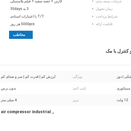
جزئیات بسته بندی:
کارتن + جعبه سفید + فیلم پلاستیکی
زمان تحویل:
3 به 35days
شرایط پرداخت:
T/T یا اعتبارات اسنادی
قابلیت ارائه:
5000pcs هر روز
مخاطب
شکی | دوز
ویژگی:
لرزش کم | قدرت کم | سر و صدای کم
مینیاتوری
تایپ کنید:
بدون برس
12 ولت
پریز:
4 میلی متر
air compressor industrial
,
,