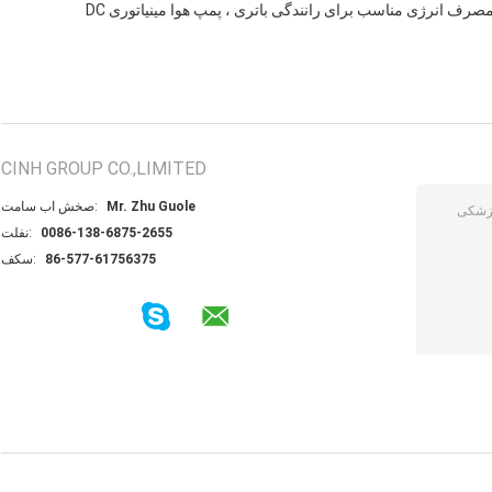
CINH GROUP CO.,LIMITED
Mr. Zhu Guole
تماس با شخص:
0086-138-6875-2655
تلفن:
86-577-61756375
فکس: