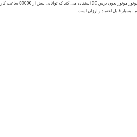
پمپ هوا مینیاتوری CINH Brushless DC PBA12-2.4S از یک موتور موتور بدون برس DC استفاده می کند که توانایی بیش از 80000 ساعت کار
م ، بسیار قابل اعتماد و ارزان است.