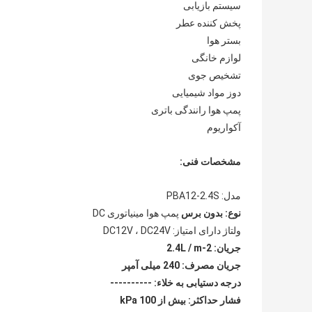
سیستم بازیابی
پخش کننده عطر
بستر هوا
لوازم خانگی
تشخیص جوی
دوز مواد شیمیایی
پمپ هوا رانندگی باتری
آکواریوم
مشخصات فنی:
مدل: PBA12-2.4S
نوع: بدون برس
پمپ هوا مینیاتوری DC
ولتاژ دارای امتیاز: DC12V ، DC24V
جریان: 2-2.4L / m
جریان مصرف: 240 میلی آمپر
درجه دستیابی به خلاء: ----------
فشار حداکثر: بیش از 100 kPa