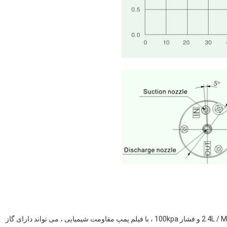
طول عمر طولانی ، سر و صدای کم ، کیفیت بالا ، جریان هوا 2-2.4L / M و فشار 100kpa ، با فیلم پمپ مقاومت شیمیایی ، می تواند دارای گاز