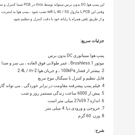
این پمپ هوا DC بدون برس میتواند توسط mcu در PCB شما کنترل و تنظیم شود ،
وقتی این PCB با ماژول 4G / 5G یا wifi نصب شود ، پمپ هوا به اینترنت وصل می شود ،
و از طریق تلفن همراه یا رایانه خود با دقت کنترل و تنظیم شود.
جزئیات سریع:
پمپ هوا مینیاتوری DC بدون برس
موتور 1.Brushless ، عمر طولانی فوق العاده ، بی سر و صدا
2. بیشتر از فشار 100kPa ، و جریان هوا 2-2.4L / m
قابل تنظیم و کنترل با سیگنال موج مربع
4. فیلم پمپ پیشرفته مقاومت در برابر خوردگی ، می تواند گاز شیمیایی را حمل کند
5. بیش از 6000 ساعت زندگی مستمر روز و شب
6. اندازه 27x59.7 میلی متر است
7. خروجی و ورودی دیا: 4 میلی متر
8. وزن: 60 گرم
شرح: