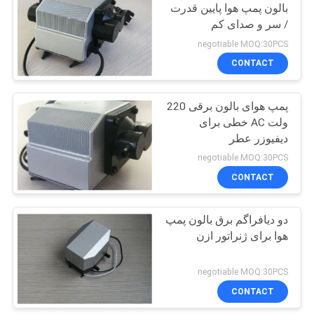
بالون پمپ هوا پایین قدرت
/ سر و صدای کم
16
negotiable MOQ:30PCS
پمپ هوا به آکواریوم
CONTACT
خاموش
پمپ هوای بالون برقی 220
ولت AC خطی برای
دیفیوزر عطر
negotiable MOQ:30PCS
CONTACT
11
دو دیافراگم برق بالون پمپ
برق بالون پمپ هوا
هوا برای ژنراتور ازن
negotiable MOQ:30PCS
CONTACT