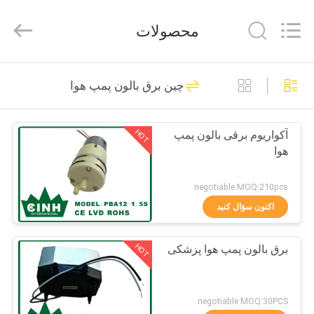
2026
Cinh
group
محصولات
co.,limited.
All
Rights
Reserved.
خانه
71
چین برق بالون پمپ هوا
پمپ هوا میکرو
محصولات
HOT
آکواریوم برقی بالون پمپ
هوا
درباره
ما
negotiable MOQ:210pcs
اکنون سؤال کنید
37
تور
HOT
برق بالون پمپ هوا پزشکی
کارخانه
مینی پمپ هوا
کنترل
negotiable MOQ:30PCS