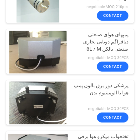
negotiable MOQ:210pcs
CONTACT
21
پمپ هوا
پمپهای هوای صنعتی
دیافراگم دوتایی بخاری
الکترومغناطیسی
صنعتی بالکن 8L / M
18KPA
negotiable MOQ:30PCS
CONTACT
پزشکی دوز برق بالون پمپ
32
هوا با آلومینیوم بدن
پمپ الکتریکی DC
negotiable MOQ:30PCS
CONTACT
تختخواب میکرو هوا برقی