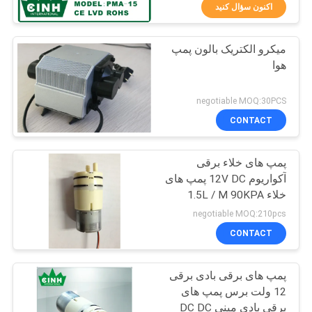
کیفیت
اکنون سؤال کنید
میکرو الکتریک بالون پمپ
با
44
هوا
ما
پمپ هوا دیافراگمی
تماس
negotiable MOQ:30PCS
بگیرید
CONTACT
پمپ های خلاء برقی
اخبار
آکواریوم 12V DC پمپ های
خلاء 1.5L / M 90KPA
25
نقشه
negotiable MOQ:210pcs
سایت
CONTACT
پمپ های خلاء میکرو
پمپ های برقی بادی برقی
PRIVACY
12 ولت برس پمپ های
POLICY
برقی بادی مینی DC DC