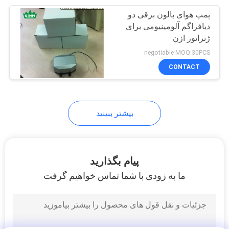
پمپ هوای بالون برقی دو
14
دیافراگم آلومینیومی برای
ژنراتور ازن
پمپ هوا فشار خون
negotiable MOQ:30PCS
CONTACT
بیشتر ببینید
13
تشک هاي طبي هوا
پیام بگذارید
پمپ
ما به زودی با شما تماس خواهیم گرفت