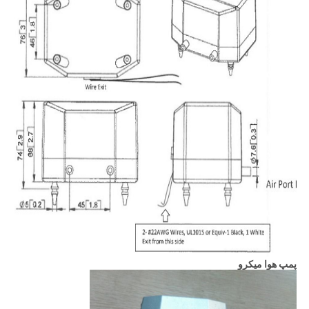
پمپ هوا میکرو