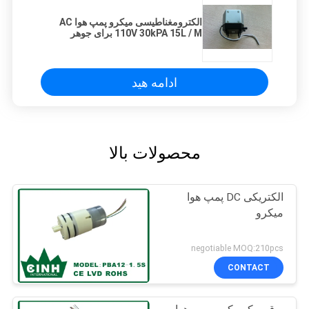
الکترومغناطیسی میکرو پمپ هوا AC
110V 30kPA 15L / M برای جوهر
ادامه هید
محصولات بالا
الکتریکی DC پمپ هوا
میکرو
negotiable MOQ:210pcs
CONTACT