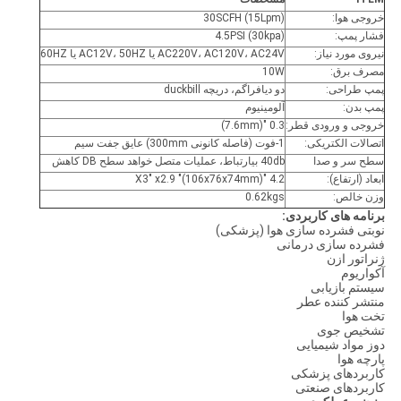
خروجی هوا:
30SCFH (15Lpm)
فشار پمپ:
4.5PSI (30kpa)
نیروی مورد نیاز:
AC220V، AC120V، AC24V یا AC12V، 50HZ یا 60HZ
مصرف برق:
10W
پمپ طراحی:
دو دیافراگم، دریچه duckbill
پمپ بدن:
آلومینیوم
خروجی و ورودی قطر:
0.3 "(7.6mm)
اتصالات الکتریکی:
1-فوت (فاصله کانونی 300mm) عایق جفت سیم
سطح سر و صدا
40db بیارتباط، عملیات متصل خواهد سطح DB کاهش
ابعاد (ارتفاع):
4.2 "X3" x2.9 "(106x76x74mm)
وزن خالص:
0.62kgs
برنامه های کاربردی:
نوبتی فشرده سازی هوا (پزشکی)
فشرده سازی درمانی
ژنراتور ازن
آکواریوم
سیستم بازیابی
منتشر کننده عطر
تخت هوا
تشخیص جوی
دوز مواد شیمیایی
پارچه هوا
کاربردهای پزشکی
کاربردهای صنعتی