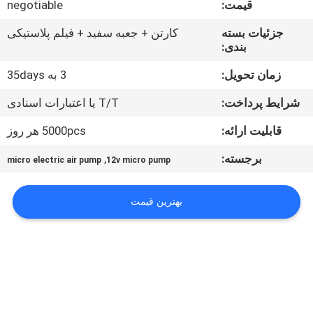
قیمت:
negotiable
کیفیت
جزئیات بسته
کارتن + جعبه سفید + فیلم پلاستیکی
بندی:
با
ما
زمان تحویل:
3 به 35days
تماس
شرایط پرداخت:
T/T یا اعتبارات اسنادی
بگیرید
قابلیت ارائه:
5000pcs هر روز
برجسته:
,
micro electric air pump
12v micro pump
اخبار
بهترین قیمت
نقشه
سایت
PRIVACY
POLICY