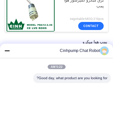
برق میکرو کمپرسور هوا
پمپ
negotiable MOQ:210pcs
CONTACT
پمپ هوا میکرو
Cinhpump Chat Robot
پمپ هوا میکرو پمپ بی صدا مینی برقی با طول عمر بالا
میکرو پمپ هوای آکواریومی 12 ولت DC با برگشت آب آسیبی نمی بیند
5:22 AM
پمپ هوا فشار خون پزشکی
Good day, what product are you looking for?
دسته بندی های محبوب
همه
مینی پمپ هوا
پمپ هوا میکرو