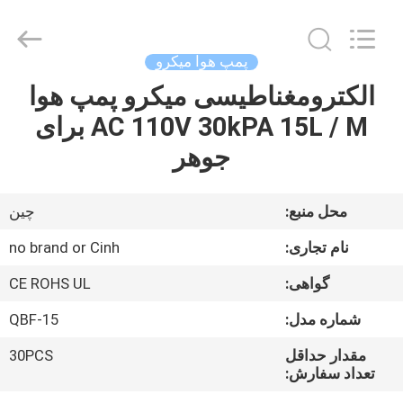
2026
Cinh
group
co.,limited.
All
پمپ هوا میکرو
Rights
Reserved.
الکترومغناطیسی میکرو پمپ هوا
خانه
AC 110V 30kPA 15L / M برای
محصولات
جوهر
درباره
محل منبع:
چین
ما
نام تجاری:
no brand or Cinh
گواهی:
CE ROHS UL
تور
شماره مدل:
QBF-15
کارخانه
مقدار حداقل
30PCS
تعداد سفارش:
کنترل