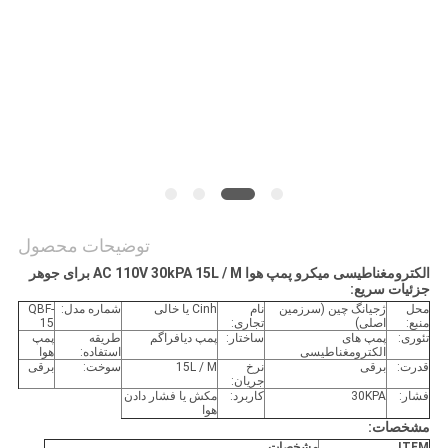
توضیحات محصول
الکترومغناطیسی میکرو پمپ هوا AC 110V 30kPA 15L / M برای جوهر
جزئیات سریع:
محل
ژجیانگ چین (سرزمین
نام
Cinh یا خالی
شماره مدل:
QBF-
منبع:
اصلی)
تجاری:
15
تئوری:
پمپ های
ساختار:
پمپ دیافراگم
طریقه
پمپ
الکترومغناطیسی
استفاده:
هوا
قدرت:
برقی
نرخ
15L / M
سوخت:
برقی
جریان:
فشار:
30KPA
کاربرد:
مکش یا فشار دادن
هوا
مشخصات:
ITEM
مشخصات