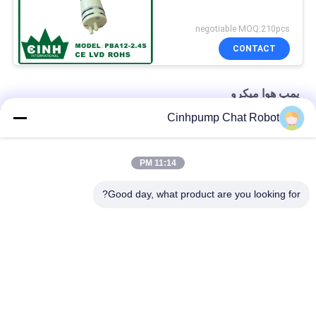
negotiable MOQ:210pcs
CONTACT
پمپ هوا میکرو
Cinhpump Chat Robot
پمپ هوا میکرو پمپ بی صدا مینی برقی با طول عمر بالا
میکرو پمپ هوای آکواریومی 12 ولت DC با برگشت آب آسیبی نمی بیند
11:14 PM
پمپ هوا فشار خون پزشکی
Good day, what product are you looking for?
دسته بندی های محبوب
همه
مینی پمپ هوا
پمپ هوا میکرو
پمپ های خلاء میکرو
پمپ هوا دیافراگمی