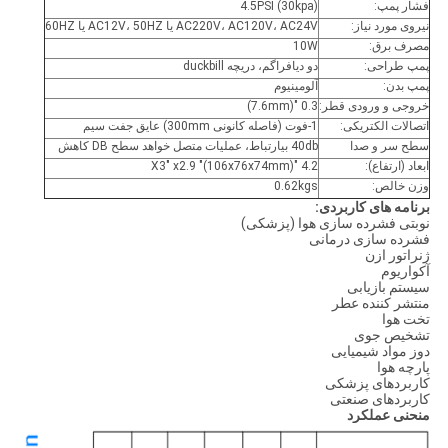
فشار پمپ:
4.5PSI (30kpa)
نیروی مورد نیاز:
AC220V، AC120V، AC24V یا AC12V، 50HZ یا 60HZ
مصرف برق:
10W
پمپ طراحی:
دو دیافراگم، دریچه duckbill
پمپ بدن:
آلومینیوم
خروجی و ورودی قطر:
0.3 "(7.6mm)
اتصالات الکتریکی:
1-فوت (فاصله کانونی 300mm) عایق جفت سیم
سطح سر و صدا
40db بیارتباط، عملیات متصل خواهد سطح DB کاهش
ابعاد (ارتفاع):
4.2 "X3" x2.9 "(106x76x74mm)
وزن خالص:
0.62kgs
برنامه های کاربردی:
نوبتی فشرده سازی هوا (پزشکی)
فشرده سازی درمانی
ژنراتور ازن
آکواریوم
سیستم بازیابی
منتشر کننده عطر
تخت هوا
تشخیص جوی
دوز مواد شیمیایی
پارچه هوا
کاربردهای پزشکی
کاربردهای صنعتی
منحنی عملکرد