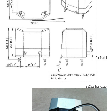
پمپ هوا میکرو