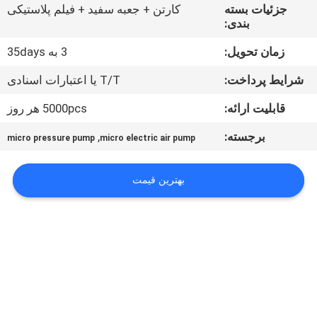
کیفیت
جزئیات بسته
کارتن + جعبه سفید + فیلم پلاستیکی
بندی:
با
زمان تحویل:
3 به 35days
ما
شرایط پرداخت:
T/T یا اعتبارات اسنادی
تماس
قابلیت ارائه:
5000pcs هر روز
بگیرید
برجسته:
,
micro pressure pump
micro electric air pump
اخبار
بهترین قیمت
نقشه
سایت
PRIVACY
POLICY