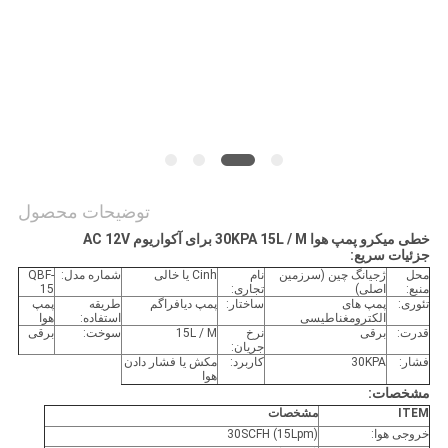
توضیحات محصول
خطی میکرو پمپ هوا 30KPA 15L / M برای آکواریوم AC 12V
جزئیات سریع:
محل
ژجیانگ چین (سرزمین
نام
Cinh یا خالی
شماره مدل:
QBF-
منبع:
اصلی)
تجاری:
15
تئوری:
پمپ های
ساختار:
پمپ دیافراگم
طریقه
پمپ
الکترومغناطیسی
استفاده:
هوا
قدرت:
برقی
نرخ
15L / M
سوخت:
برقی
جریان:
فشار:
30KPA
کاربرد:
مکش یا فشار دادن
هوا
مشخصات:
ITEM
مشخصات
خروجی هوا:
30SCFH (15Lpm)