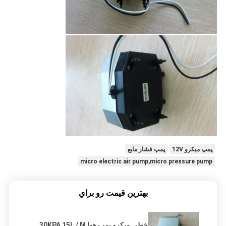
پمپ میکرو 12V
پمپ فشار مایع
micro electric air pump,micro pressure pump
بهترين قيمت رو براي
خطی میکرو پمپ هوا 30KPA 15L / M