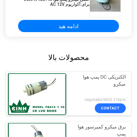
برای آکواریوم AC 12V
ادامه هید
محصولات بالا
الکتریکی DC پمپ هوا
میکرو
negotiable MOQ:210pcs
CONTACT
برق میکرو کمپرسور هوا
پمپ