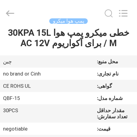
2026
Cinh
group
co.,limited.
All
پمپ هوا میکرو
Rights
Reserved.
خطی میکرو پمپ هوا 30KPA 15L
خانه
/ M برای آکواریوم AC 12V
محصولات
محل منبع:
چین
درباره
نام تجاری:
no brand or Cinh
ما
گواهی:
CE ROHS UL
شماره مدل:
QBF-15
تور
کارخانه
مقدار حداقل
30PCS
تعداد سفارش:
قیمت:
negotiable
کنترل